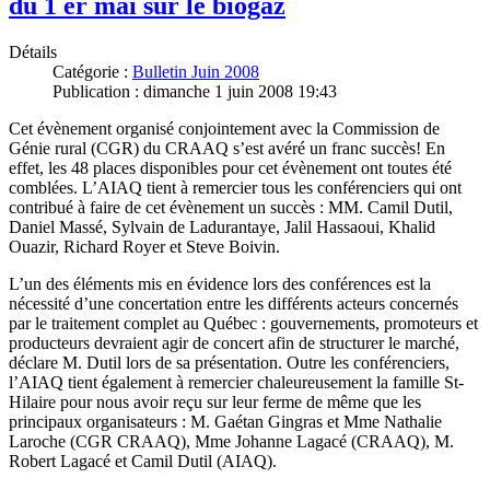
du 1 er mai sur le biogaz
Détails
Catégorie :
Bulletin Juin 2008
Publication : dimanche 1 juin 2008 19:43
Cet évènement organisé conjointement avec la Commission de
Génie rural (CGR) du CRAAQ s’est avéré un franc succès! En
effet, les 48 places disponibles pour cet évènement ont toutes été
comblées. L’AIAQ tient à remercier tous les conférenciers qui ont
contribué à faire de cet évènement un succès : MM. Camil Dutil,
Daniel Massé, Sylvain de Ladurantaye, Jalil Hassaoui, Khalid
Ouazir, Richard Royer et Steve Boivin.
L’un des éléments mis en évidence lors des conférences est la
nécessité d’une concertation entre les différents acteurs concernés
par le traitement complet au Québec : gouvernements, promoteurs et
producteurs devraient agir de concert afin de structurer le marché,
déclare M. Dutil lors de sa présentation. Outre les conférenciers,
l’AIAQ tient également à remercier chaleureusement la famille St-
Hilaire pour nous avoir reçu sur leur ferme de même que les
principaux organisateurs : M. Gaétan Gingras et Mme Nathalie
Laroche (CGR CRAAQ), Mme Johanne Lagacé (CRAAQ), M.
Robert Lagacé et Camil Dutil (AIAQ).