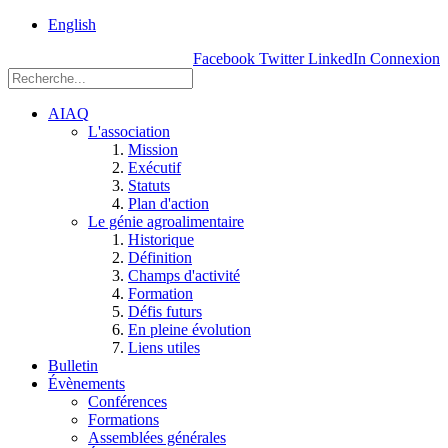
rue
English
Einstein, Québec
Facebook
Twitter
LinkedIn
Connexion
(Qc),
G1P
3W8
AIAQ
L'association
Mission
Exécutif
Statuts
Plan d'action
Le génie agroalimentaire
Historique
Définition
Champs d'activité
Formation
Défis futurs
En pleine évolution
Liens utiles
Bulletin
Évènements
Conférences
Formations
Assemblées générales