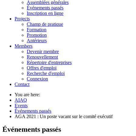
Assemblées générales
Événements passés
Inscription en ligne
Projects
Champ de pratique
Formation
Promotion
Antérieurs
Members
Devenir membre
Renouvellement
Répertoire d'entreprises
Offres d'emploi
Recherche d'emploi
Connexion
Contact
You are here:
AIAQ
Events
Événements passés
AGA 2021 : Un poste vacant sur le comité exécutif
Événements passés