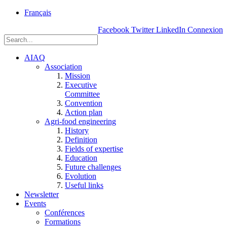
rue
Français
Einstein, Québec
Facebook
Twitter
LinkedIn
Connexion
(Qc),
G1P
3W8
AIAQ
Association
Mission
Executive
Committee
Convention
Action plan
Agri-food engineering
History
Definition
Fields of expertise
Education
Future challenges
Evolution
Useful links
Newsletter
Events
Conférences
Formations