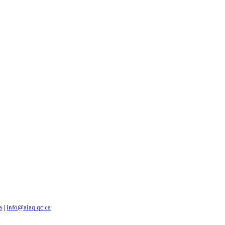
a
|
info@aiaq.qc.ca