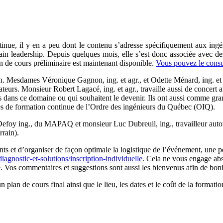
ntinue, il y en a peu dont le contenu s’adresse spécifiquement aux ingé
tain leadership. Depuis quelques mois, elle s’est donc associée avec d
n de cours préliminaire est maintenant disponible.
Vous pouvez le consul
ain. Mesdames Véronique Gagnon, ing. et agr., et Odette Ménard, ing. et 
ateurs. Monsieur Robert Lagacé, ing. et agr., travaille aussi de concert av
és dans ce domaine ou qui souhaitent le devenir. Ils ont aussi comme gra
ces de formation continue de l’Ordre des ingénieurs du Québec (OIQ).
efoy ing., du MAPAQ et monsieur Luc Dubreuil, ing., travailleur autono
rrain).
ts et d’organiser de façon optimale la logistique de l’événement, une pé
iagnostic-et-solutions/inscription-individuelle
. Cela ne vous engage abso
Vos commentaires et suggestions sont aussi les bienvenus afin de bonif
lan de cours final ainsi que le lieu, les dates et le coût de la formatio