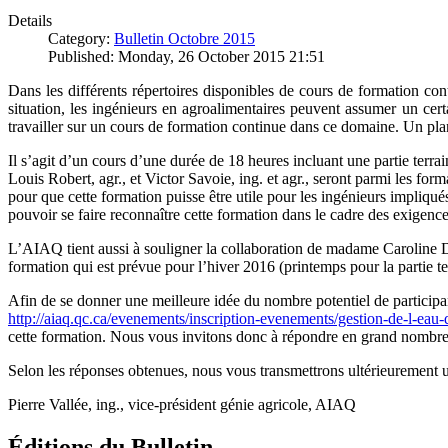
Details
Category:
Bulletin Octobre 2015
Published: Monday, 26 October 2015 21:51
Dans les différents répertoires disponibles de cours de formation co
situation, les ingénieurs en agroalimentaires peuvent assumer un cer
travailler sur un cours de formation continue dans ce domaine. Un pla
Il s’agit d’un cours d’une durée de 18 heures incluant une partie terr
Louis Robert, agr., et Victor Savoie, ing. et agr., seront parmi les form
pour que cette formation puisse être utile pour les ingénieurs impliqu
pouvoir se faire reconnaître cette formation dans le cadre des exigen
L’AIAQ tient aussi à souligner la collaboration de madame Caroline D
formation qui est prévue pour l’hiver 2016 (printemps pour la partie te
Afin de se donner une meilleure idée du nombre potentiel de participan
http://aiaq.qc.ca/evenements/inscription-evenements/gestion-de-l-eau-d
cette formation. Nous vous invitons donc à répondre en grand nombre. 
Selon les réponses obtenues, nous vous transmettrons ultérieurement un p
Pierre Vallée, ing., vice-président génie agricole, AIAQ
Éditions du Bulletin