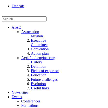
rue
Français
Einstein, Québec
(Qc),
G1P
3W8
AIAQ
Association
Mission
Executive
Committee
Convention
Action plan
Agri-food engineering
History
Definition
Fields of expertise
Education
Future challenges
Evolution
Useful links
Newsletter
Events
Conférences
Formations