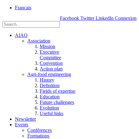
rue
Français
Einstein, Québec
Facebook
Twitter
LinkedIn
Connexion
(Qc),
G1P
3W8
AIAQ
Association
Mission
Executive
Committee
Convention
Action plan
Agri-food engineering
History
Definition
Fields of expertise
Education
Future challenges
Evolution
Useful links
Newsletter
Events
Conférences
Formations