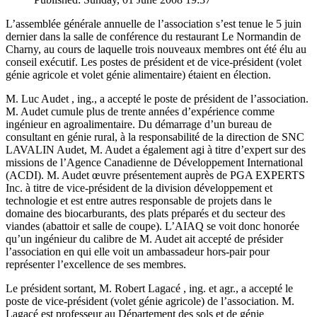
L’assemblée générale annuelle de l’association s’est tenue le 5 juin
dernier dans la salle de conférence du restaurant Le Normandin de
Charny, au cours de laquelle trois nouveaux membres ont été élu au
conseil exécutif. Les postes de président et de vice-président (volet
génie agricole et volet génie alimentaire) étaient en élection.
M. Luc Audet , ing., a accepté le poste de président de l’association.
M. Audet cumule plus de trente années d’expérience comme
ingénieur en agroalimentaire. Du démarrage d’un bureau de
consultant en génie rural, à la responsabilité de la direction de SNC
LAVALIN Audet, M. Audet a également agi à titre d’expert sur des
missions de l’Agence Canadienne de Développement International
(ACDI). M. Audet œuvre présentement auprès de PGA EXPERTS
Inc. à titre de vice-président de la division développement et
technologie et est entre autres responsable de projets dans le
domaine des biocarburants, des plats préparés et du secteur des
viandes (abattoir et salle de coupe). L’AIAQ se voit donc honorée
qu’un ingénieur du calibre de M. Audet ait accepté de présider
l’association en qui elle voit un ambassadeur hors-pair pour
représenter l’excellence de ses membres.
Le président sortant, M. Robert Lagacé , ing. et agr., a accepté le
poste de vice-président (volet génie agricole) de l’association. M.
Lagacé est professeur au Département des sols et de génie