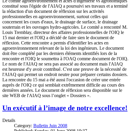
Le comité agroenvironnement et actes d'ingénierie vs agronomiques
constitué sous l'égide de l'AIAQ a poursuivi ses travaux et a terminé
la rédaction d'un document de réflexion sur les activités
professionnelles en agroenvironnement, surtout celles qui
concernent les cours d'eaux, le drainage de surface, le drainage
souterrain et les ouvrages hydro-agricoles. Le comité a rencontré M.
Louis Tremblay, directeur des affaires professionnelles de l'OIQ le
15 mai dernier et l'OIQ a décidé de faire sien le document de
réflexion. Cette rencontre a permis d'identifier les actes en
agroenvironnement relevant de la loi des ingénieurs. Le document
doit être complété par les derniers éléments identifiés lors de la
rencontre et l'OIQ le soumettra à l'OAQ comme document de l'OIQ.
Le nom de l'AIAQ ne sera pas associé au document mais l'AIAQ
est heureuse d'y avoir contribué. C'est une preuve de la nécessité de
l'AIAQ qui permet un endroit neutre pour préparer certains dossiers.
La rencontre du 15 mai a été aussi l'occasion de créer une entrée
auprès de l'OIQ ce qui semblait extrêmement difficile au cours des
dernières années. Le document de réflexion sera disponible sur le
site WEB de l'AIAQ sous l’onglet « Dossiers ».
Un exécutif à l’image de notre excellence!
Details
Category:
Bulletin Juin 2008
Published: Sunday, 01 June 2008 19:37