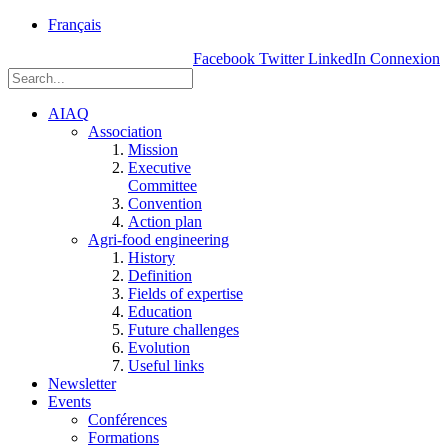
rue
Français
Einstein, Québec
Facebook
Twitter
LinkedIn
Connexion
(Qc),
G1P
3W8
AIAQ
Association
Mission
Executive
Committee
Convention
Action plan
Agri-food engineering
History
Definition
Fields of expertise
Education
Future challenges
Evolution
Useful links
Newsletter
Events
Conférences
Formations