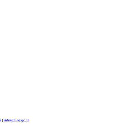
a
|
info@aiaq.qc.ca