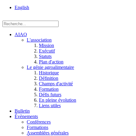
rue
English
Einstein, Québec
(Qc),
G1P
3W8
AIAQ
L'association
Mission
Exécutif
Statuts
Plan d'action
Le génie agroalimentaire
Historique
Définition
Champs d'activité
Formation
Défis futurs
En pleine évolution
Liens utiles
Bulletin
Évènements
Conférences
Formations
Assemblées générales