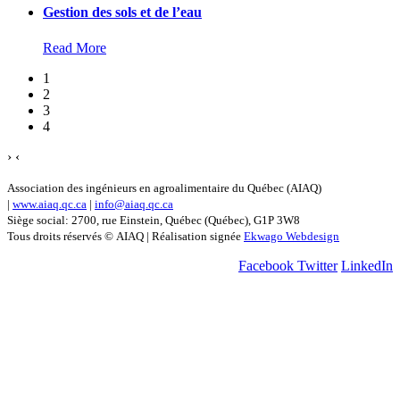
Gestion des sols et de l’eau
Read More
1
2
3
4
›
‹
Association des ingénieurs en agroalimentaire du Québec (AIAQ)
|
www.aiaq.qc.ca
|
info@aiaq.qc.ca
Siège social: 2700, rue Einstein, Québec (Québec), G1P 3W8
Tous droits réservés © AIAQ | Réalisation signée
Ekwago Webdesign
Facebook
Twitter
LinkedIn