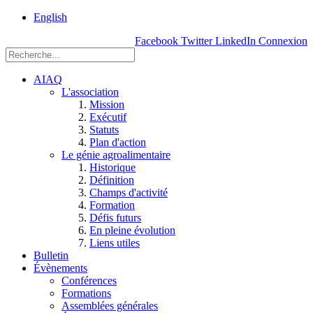
rue
English
Einstein, Québec
Facebook
Twitter
LinkedIn
Connexion
(Qc),
G1P
3W8
AIAQ
L'association
Mission
Exécutif
Statuts
Plan d'action
Le génie agroalimentaire
Historique
Définition
Champs d'activité
Formation
Défis futurs
En pleine évolution
Liens utiles
Bulletin
Évènements
Conférences
Formations
Assemblées générales