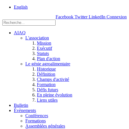
rue
English
Einstein, Québec
Facebook
Twitter
LinkedIn
Connexion
(Qc),
G1P
3W8
AIAQ
L'association
Mission
Exécutif
Statuts
Plan d'action
Le génie agroalimentaire
Historique
Définition
Champs d'activité
Formation
Défis futurs
En pleine évolution
Liens utiles
Bulletin
Évènements
Conférences
Formations
Assemblées générales