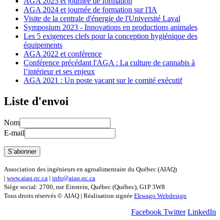
AGA 2025 et journée de formation
AGA 2024 et journée de formation sur l'IA
Visite de la centrale d'énergie de l'Université Laval
Symposium 2023 - Innovations en productions animales
Les 5 exigences clefs pour la conception hygiénique des
équipements
AGA 2022 et conférence
Conférence précédant l'AGA : La culture de cannabis à
l’intérieur et ses enjeux
AGA 2021 : Un poste vacant sur le comité exécutif
Liste d'envoi
Nom
E-mail
Association des ingénieurs en agroalimentaire du Québec (AIAQ)
|
www.aiaq.qc.ca
|
info@aiaq.qc.ca
Siège social: 2700, rue Einstein, Québec (Québec), G1P 3W8
Tous droits réservés © AIAQ | Réalisation signée
Ekwago Webdesign
Facebook
Twitter
LinkedIn