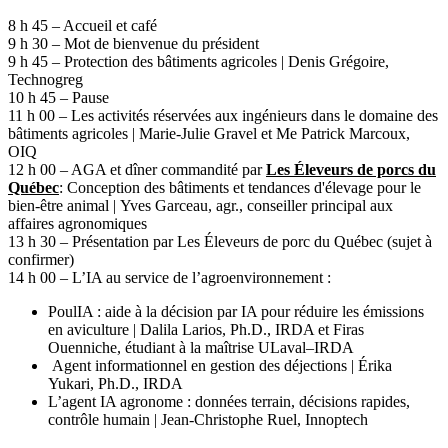
8 h 45 – Accueil et café
9 h 30 – Mot de bienvenue du président
9 h 45 – Protection des bâtiments agricoles | Denis Grégoire,
Technogreg
10 h 45 – Pause
11 h 00 – Les activités réservées aux ingénieurs dans le domaine des
bâtiments agricoles | Marie-Julie Gravel et Me Patrick Marcoux,
OIQ
12 h 00 – AGA et dîner commandité par
Les Éleveurs de porcs du
Québec
: Conception des bâtiments et tendances d'élevage pour le
bien-être animal | Yves Garceau, agr., conseiller principal aux
affaires agronomiques
13 h 30 – Présentation par Les Éleveurs de porc du Québec (sujet à
confirmer)
14 h 00 – L’IA au service de l’agroenvironnement :
PoulIA : aide à la décision par IA pour réduire les émissions
en aviculture | Dalila Larios, Ph.D., IRDA et Firas
Ouenniche, étudiant à la maîtrise ULaval–IRDA
Agent informationnel en gestion des déjections | Érika
Yukari, Ph.D., IRDA
L’agent IA agronome : données terrain, décisions rapides,
contrôle humain | Jean-Christophe Ruel, Innoptech