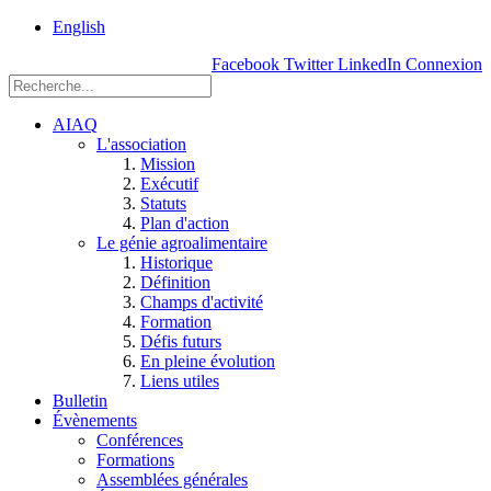
rue
English
Einstein, Québec
Facebook
Twitter
LinkedIn
Connexion
(Qc),
G1P
3W8
AIAQ
L'association
Mission
Exécutif
Statuts
Plan d'action
Le génie agroalimentaire
Historique
Définition
Champs d'activité
Formation
Défis futurs
En pleine évolution
Liens utiles
Bulletin
Évènements
Conférences
Formations
Assemblées générales