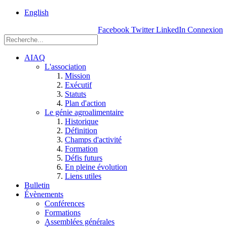
rue
English
Einstein, Québec
Facebook
Twitter
LinkedIn
Connexion
(Qc),
G1P
3W8
AIAQ
L'association
Mission
Exécutif
Statuts
Plan d'action
Le génie agroalimentaire
Historique
Définition
Champs d'activité
Formation
Défis futurs
En pleine évolution
Liens utiles
Bulletin
Évènements
Conférences
Formations
Assemblées générales