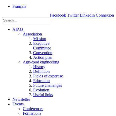
rue
Français
Einstein, Québec
Facebook
Twitter
LinkedIn
Connexion
(Qc),
G1P
3W8
AIAQ
Association
Mission
Executive
Committee
Convention
Action plan
Agri-food engineering
History
Definition
Fields of expertise
Education
Future challenges
Evolution
Useful links
Newsletter
Events
Conférences
Formations