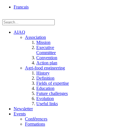
rue
Français
Einstein, Québec
(Qc),
G1P
3W8
AIAQ
Association
Mission
Executive
Committee
Convention
Action plan
Agri-food engineering
History
Definition
Fields of expertise
Education
Future challenges
Evolution
Useful links
Newsletter
Events
Conférences
Formations