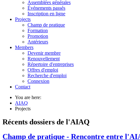
Assemblées générales
Événements passés
Inscription en ligne
Projects
Champ de pratique
Formation
Promotion
Antérieurs
Members
Devenir membre
Renouvellement
Répertoire d'entreprises
Offres d'emploi
Recherche d'emploi
Connexion
Contact
You are here:
AIAQ
Projects
Récents dossiers de l'AIAQ
Champ de pratique - Rencontre entre l'A