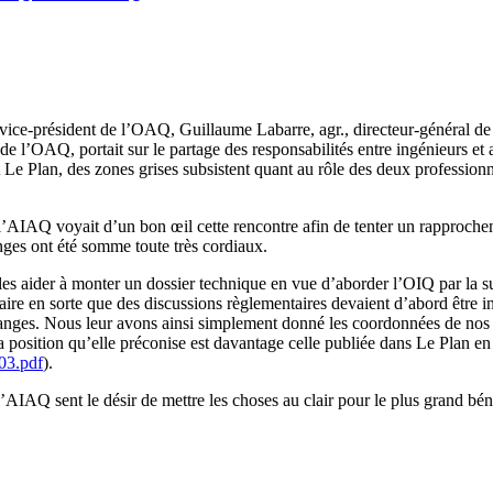
, vice-président de l’OAQ, Guillaume Labarre, agr., directeur-général d
s de l’OAQ, portait sur le partage des responsabilités entre ingénieurs
 Le Plan, des zones grises subsistent quant au rôle des deux profession
’AIAQ voyait d’un bon œil cette rencontre afin de tenter un rapprochem
anges ont été somme toute très cordiaux.
es aider à monter un dossier technique en vue d’aborder l’OIQ par la su
re en sorte que des discussions règlementaires devaient d’abord être ini
changes. Nous leur avons ainsi simplement donné les coordonnées de nos 
 position qu’elle préconise est davantage celle publiée dans Le Plan en
03.pdf
).
AIAQ sent le désir de mettre les choses au clair pour le plus grand bén