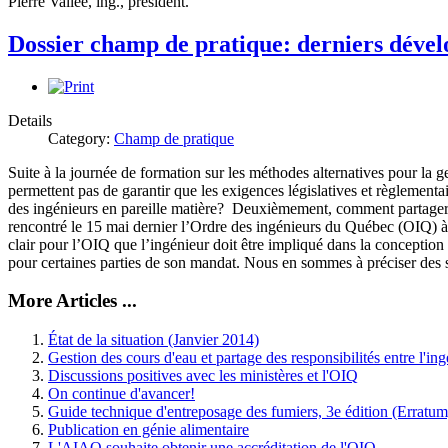
Pierre Vallée, ing., président.
Dossier champ de pratique: derniers déve
Details
Category:
Champ de pratique
Suite à la journée de formation sur les méthodes alternatives pour la 
permettent pas de garantir que les exigences législatives et règlement
des ingénieurs en pareille matière? Deuxièmement, comment partager l
rencontré le 15 mai dernier l’Ordre des ingénieurs du Québec (OIQ) à ce
clair pour l’OIQ que l’ingénieur doit être impliqué dans la conception 
pour certaines parties de son mandat. Nous en sommes à préciser des s
More Articles ...
État de la situation (Janvier 2014)
Gestion des cours d'eau et partage des responsibilités entre l'in
Discussions positives avec les ministères et l'OIQ
On continue d'avancer!
Guide technique d'entreposage des fumiers, 3e édition (Erratum
Publication en génie alimentaire
L'AIAQ souhaite obtenir une accréditation de l'OIQ