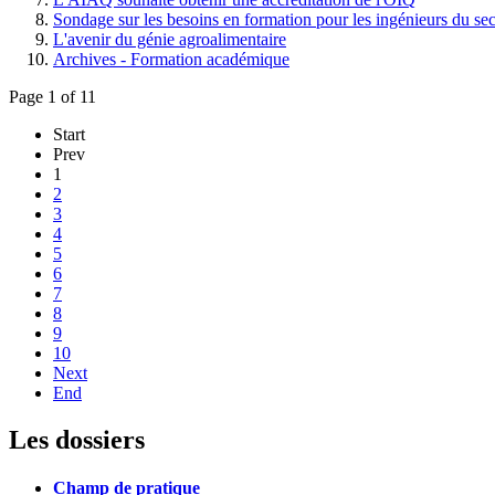
Sondage sur les besoins en formation pour les ingénieurs du sec
L'avenir du génie agroalimentaire
Archives - Formation académique
Page 1 of 11
Start
Prev
1
2
3
4
5
6
7
8
9
10
Next
End
Les dossiers
Champ de pratique