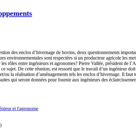
loppements
gestion des enclos d’hivernage de bovins, deux questionnements important
aires environnementales sont respectées si un producteur agricole les me
es rôles entre ingénieurs et agronomes? Pierre Vallée, président de l’
 sujet. De cette réunion, est ressorti que le travail d’un ingénieur doit 
et/ou la réalisation d’aménagements tels les enclos d’hivernage. Il faut 
uites qui seront données pour fournir aux ingénieurs des éclaircissemen
génieur et l'agronome
)