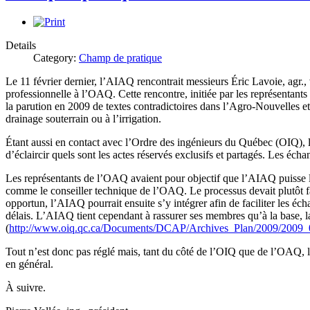
Details
Category:
Champ de pratique
Le 11 février dernier, l’AIAQ rencontrait messieurs Éric Lavoie, agr.
professionnelle à l’OAQ. Cette rencontre, initiée par les représentant
la parution en 2009 de textes contradictoires dans l’Agro-Nouvelles et
drainage souterrain ou à l’irrigation.
Étant aussi en contact avec l’Ordre des ingénieurs du Québec (OIQ), l
d’éclaircir quels sont les actes réservés exclusifs et partagés. Les éch
Les représentants de l’OAQ avaient pour objectif que l’AIAQ puisse l
comme le conseiller technique de l’OAQ. Le processus devait plutôt fai
opportun, l’AIAQ pourrait ensuite s’y intégrer afin de faciliter les é
délais. L’AIAQ tient cependant à rassurer ses membres qu’à la base, la
(
http://www.oiq.qc.ca/Documents/DCAP/Archives_Plan/2009/2009_
Tout n’est donc pas réglé mais, tant du côté de l’OIQ que de l’OAQ, l’
en général.
À suivre.