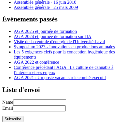
Assemblée générale - 16 juin 2010
Assemblée générale - 25 mars 2009
Événements passés
AGA 2025 et journée de formation
AGA 2024 et journée de formation sur l'IA
Visite de la centrale d'énergie de l'Université Laval
Symposium 2023 - Innovations en productions animales
Les 5 exigences clefs pour la conception hygiénique des
équipements
AGA 2022 et conférence
Conférence précédant l'AGA : La culture de cannabis à
l’intérieur et ses enjeux
AGA 2021 : Un poste vacant sur le comité exécutif
Liste d'envoi
Name
Email