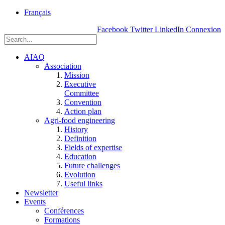
rue
Français
Einstein, Québec
Facebook
Twitter
LinkedIn
Connexion
(Qc),
G1P
3W8
AIAQ
Association
Mission
Executive
Committee
Convention
Action plan
Agri-food engineering
History
Definition
Fields of expertise
Education
Future challenges
Evolution
Useful links
Newsletter
Events
Conférences
Formations