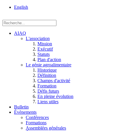
rue
English
Einstein, Québec
(Qc),
G1P
3W8
AIAQ
L'association
Mission
Exécutif
Statuts
Plan d'action
Le génie agroalimentaire
Historique
Définition
Champs d'activité
Formation
Défis futurs
En pleine évolution
Liens utiles
Bulletin
Évènements
Conférences
Formations
Assemblées générales