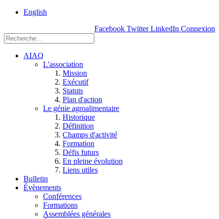
rue
English
Einstein, Québec
Facebook
Twitter
LinkedIn
Connexion
(Qc),
G1P
3W8
AIAQ
L'association
Mission
Exécutif
Statuts
Plan d'action
Le génie agroalimentaire
Historique
Définition
Champs d'activité
Formation
Défis futurs
En pleine évolution
Liens utiles
Bulletin
Évènements
Conférences
Formations
Assemblées générales