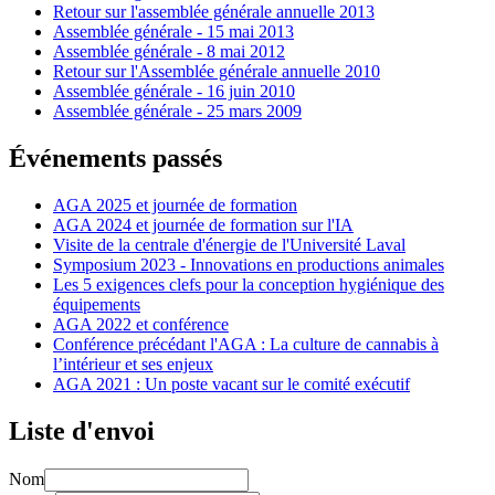
Retour sur l'assemblée générale annuelle 2013
Assemblée générale - 15 mai 2013
Assemblée générale - 8 mai 2012
Retour sur l'Assemblée générale annuelle 2010
Assemblée générale - 16 juin 2010
Assemblée générale - 25 mars 2009
Événements passés
AGA 2025 et journée de formation
AGA 2024 et journée de formation sur l'IA
Visite de la centrale d'énergie de l'Université Laval
Symposium 2023 - Innovations en productions animales
Les 5 exigences clefs pour la conception hygiénique des
équipements
AGA 2022 et conférence
Conférence précédant l'AGA : La culture de cannabis à
l’intérieur et ses enjeux
AGA 2021 : Un poste vacant sur le comité exécutif
Liste d'envoi
Nom