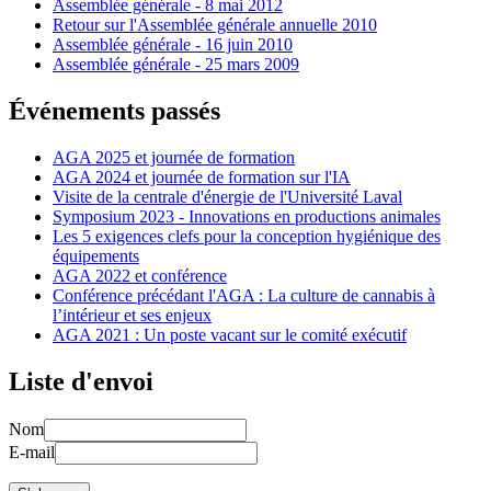
Assemblée générale - 8 mai 2012
Retour sur l'Assemblée générale annuelle 2010
Assemblée générale - 16 juin 2010
Assemblée générale - 25 mars 2009
Événements passés
AGA 2025 et journée de formation
AGA 2024 et journée de formation sur l'IA
Visite de la centrale d'énergie de l'Université Laval
Symposium 2023 - Innovations en productions animales
Les 5 exigences clefs pour la conception hygiénique des
équipements
AGA 2022 et conférence
Conférence précédant l'AGA : La culture de cannabis à
l’intérieur et ses enjeux
AGA 2021 : Un poste vacant sur le comité exécutif
Liste d'envoi
Nom
E-mail