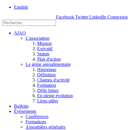
rue
English
Einstein, Québec
Facebook
Twitter
LinkedIn
Connexion
(Qc),
G1P
3W8
AIAQ
L'association
Mission
Exécutif
Statuts
Plan d'action
Le génie agroalimentaire
Historique
Définition
Champs d'activité
Formation
Défis futurs
En pleine évolution
Liens utiles
Bulletin
Évènements
Conférences
Formations
Assemblées générales