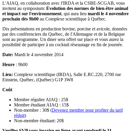
L'AIAQ, en collaboration avec l'IRDA et la CSBE-SCGAB, vous
invitent au symposium:
Évolution des normes de bien-être animal
et impact sur l'environnement
, qui aura lieu
mardi le 4 novembre
prochain dès 9h00
au Complexe scientifique à Québec.
Dix présentations en production bovine, porcine et avicole, données
par des conférenciers du Québec, de l'Allemagne et de la Belgique
sont au programme. Un diner sera offert sur place et vous aurez la
possibilité de participer à un cocktail réseautage en fin de journée.
Date:
Mardi le 4 novembre 2014
Heure
: 9h00
Lieu:
Complexe scientifique (IRDA), Salle E.RC.220, 2700 rue
Einstein, Québec, (Québec) G1P 3W8
Coût
Membre régulier AIAQ : 25$
Membre étudiant AIAQ : 15$
Non-membre : 30$ (
Devenez membre pour profiter du tarif
réduit
)
Non-membre étudiant: 20$
Veuillez SVP vous inscrire en ligne avant vendredi le 31