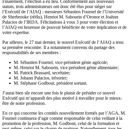
Finalement, l’élection a eu lieu. Conformément aux nouveaux
statuts, trois administrateurs ont donc été élus pour siéger sur
l’Exécutif de l’AIAQ : messieurs Sébastien Fournel de l’Université
de Sherbrooke (réélu), Henriot M. Sabourin d’Oronor et Joahnn
Palacios de l’IRDA. Félicitations à vous 3 pour votre élection et
l’AIAQ est heureuse de pouvoir bénéficier de votre implication et de
votre expertise.
Par ailleurs, le 27 mai dernier, le nouvel Exécutif de l’AIAQ a tenu
sa première rencontre. Il a notamment convenu du partage des
responsabilités de ses membres :
M. Sébastien Fournel, vice-président génie agricole;
M. Henriot M. Sabourin, vice-président génie alimentaire;
M. Patrick Brassard, secrétaire;
M. Johann Palacios, trésorier;
M. Stéphane Godbout, président sortant.
J’aurai bien sûr encore une fois le plaisir de présider ce nouvel
Exécutif qui m’apparaît des plus motivé à travailler pour le mieux-
être de notre profession.
En ce qui concerne les comités nouvellement formés par l’AGA, M.
Fournel continuera d’agir comme responsable de celui veillant à la
promotion de la profession, M. Godbout, celui de la formation et
moi-même, celui sur le champ de pratique. Naturellement, tous les