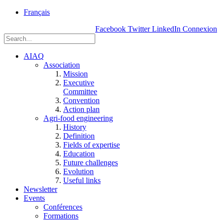
rue
Français
Einstein, Québec
Facebook
Twitter
LinkedIn
Connexion
(Qc),
G1P
3W8
AIAQ
Association
Mission
Executive
Committee
Convention
Action plan
Agri-food engineering
History
Definition
Fields of expertise
Education
Future challenges
Evolution
Useful links
Newsletter
Events
Conférences
Formations