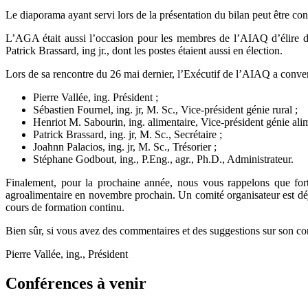
Le diaporama ayant servi lors de la présentation du bilan peut être co
L’AGA était aussi l’occasion pour les membres de l’AIAQ d’élire des
Patrick Brassard, ing jr., dont les postes étaient aussi en élection.
Lors de sa rencontre du 26 mai dernier, l’Exécutif de l’AIAQ a conven
Pierre Vallée, ing. Président ;
Sébastien Fournel, ing. jr, M. Sc., Vice-président génie rural ;
Henriot M. Sabourin, ing. alimentaire, Vice-président génie alim
Patrick Brassard, ing. jr, M. Sc., Secrétaire ;
Joahnn Palacios, ing. jr, M. Sc., Trésorier ;
Stéphane Godbout, ing., P.Eng., agr., Ph.D., Administrateur.
Finalement, pour la prochaine année, nous vous rappelons que fo
agroalimentaire en novembre prochain. Un comité organisateur est dé
cours de formation continu.
Bien sûr, si vous avez des commentaires et des suggestions sur son con
Pierre Vallée, ing., Président
Conférences à venir