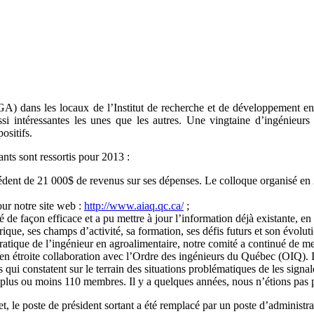
AGA) dans les locaux de l’Institut de recherche et de développement 
i intéressantes les unes que les autres. Une vingtaine d’ingénieurs 
ositifs.
nts sont ressortis pour 2013 :
cédent de 21 000$ de revenus sur ses dépenses. Le colloque organisé e
ur notre site web :
http://www.aiaq.qc.ca/
;
lé de façon efficace et a pu mettre à jour l’information déjà existante, 
ique, ses champs d’activité, sa formation, ses défis futurs et son évoluti
atique de l’ingénieur en agroalimentaire, notre comité a continué de met
en étroite collaboration avec l’Ordre des ingénieurs du Québec (OIQ). Il
qui constatent sur le terrain des situations problématiques de les signa
lus ou moins 110 membres. Il y a quelques années, nous n’étions pas 
et, le poste de président sortant a été remplacé par un poste d’administra