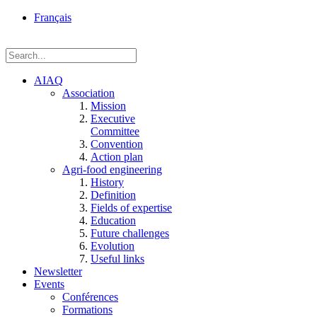
rue
Français
Einstein, Québec
(Qc),
G1P
3W8
AIAQ
Association
Mission
Executive
Committee
Convention
Action plan
Agri-food engineering
History
Definition
Fields of expertise
Education
Future challenges
Evolution
Useful links
Newsletter
Events
Conférences
Formations