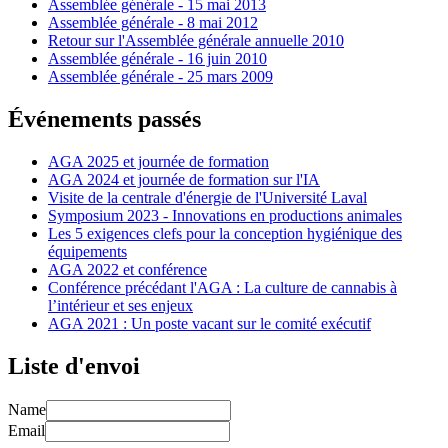
Assemblée générale - 15 mai 2013
Assemblée générale - 8 mai 2012
Retour sur l'Assemblée générale annuelle 2010
Assemblée générale - 16 juin 2010
Assemblée générale - 25 mars 2009
Événements passés
AGA 2025 et journée de formation
AGA 2024 et journée de formation sur l'IA
Visite de la centrale d'énergie de l'Université Laval
Symposium 2023 - Innovations en productions animales
Les 5 exigences clefs pour la conception hygiénique des
équipements
AGA 2022 et conférence
Conférence précédant l'AGA : La culture de cannabis à
l’intérieur et ses enjeux
AGA 2021 : Un poste vacant sur le comité exécutif
Liste d'envoi
Name
Email