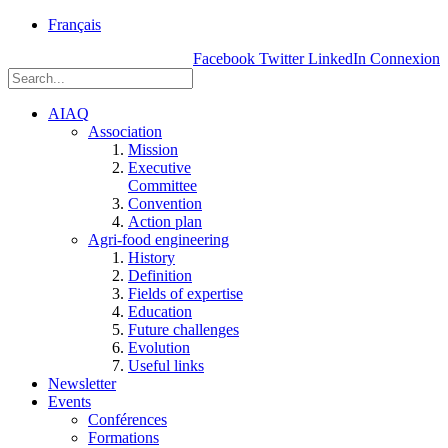
rue
Français
Einstein, Québec
Facebook
Twitter
LinkedIn
Connexion
(Qc),
G1P
3W8
AIAQ
Association
Mission
Executive
Committee
Convention
Action plan
Agri-food engineering
History
Definition
Fields of expertise
Education
Future challenges
Evolution
Useful links
Newsletter
Events
Conférences
Formations