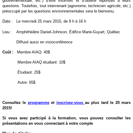
gouvernementale,
etc
.) d’être informés et d’obtenir réponses à leurs
questions. Toutefois, tout intervenant (agronome, technicien agricole, etc.)
préoccupé par les questions environnementales sera le bienvenu.
Date : Le mercredi 25 mars 2015, de 9 h à 16 h
Lieu : Amphithéâtre Daniel-Johnson, Édifice Marie-Guyart, Québec
Diffusé aussi en visioconférence
Coût :
Membre AIAQ: 40$
Membre AIAQ étudiant: 10$
Étudiant: 25$
Autre: 65$
Consultez le
programme
et
inscrivez-vous
au plus tard le 20 mars
2015!
Si vous avez participé à la formation, vous pouvez consulter les
présentations en vous connectant à votre compte