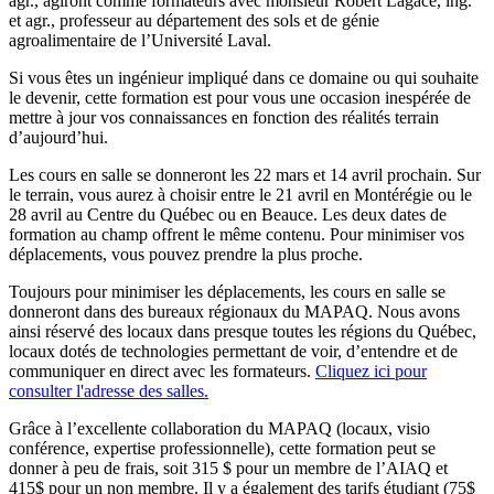
agr., agiront comme formateurs avec monsieur Robert Lagacé, ing.
et agr., professeur au département des sols et de génie
agroalimentaire de l’Université Laval.
Si vous êtes un ingénieur impliqué dans ce domaine ou qui souhaite
le devenir, cette formation est pour vous une occasion inespérée de
mettre à jour vos connaissances en fonction des réalités terrain
d’aujourd’hui.
Les cours en salle se donneront les 22 mars et 14 avril prochain. Sur
le terrain, vous aurez à choisir entre le 21 avril en Montérégie ou le
28 avril au Centre du Québec ou en Beauce. Les deux dates de
formation au champ offrent le même contenu. Pour minimiser vos
déplacements, vous pouvez prendre la plus proche.
Toujours pour minimiser les déplacements, les cours en salle se
donneront dans des bureaux régionaux du MAPAQ. Nous avons
ainsi réservé des locaux dans presque toutes les régions du Québec,
locaux dotés de technologies permettant de voir, d’entendre et de
communiquer en direct avec les formateurs.
Cliquez ici pour
consulter l'adresse des salles.
Grâce à l’excellente collaboration du MAPAQ (locaux, visio
conférence, expertise professionnelle), cette formation peut se
donner à peu de frais, soit 315 $ pour un membre de l’AIAQ et
415$ pour un non membre. Il y a également des tarifs étudiant (75$