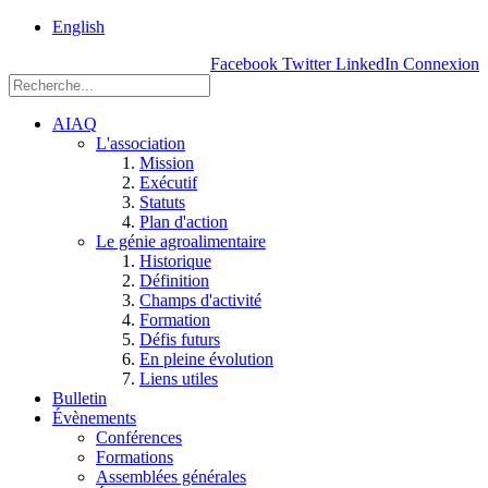
rue
English
Einstein, Québec
Facebook
Twitter
LinkedIn
Connexion
(Qc),
G1P
3W8
AIAQ
L'association
Mission
Exécutif
Statuts
Plan d'action
Le génie agroalimentaire
Historique
Définition
Champs d'activité
Formation
Défis futurs
En pleine évolution
Liens utiles
Bulletin
Évènements
Conférences
Formations
Assemblées générales