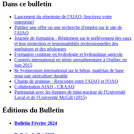
Dans ce bulletin
Lancement du répertoire de l'AIAQ: Inscrivez votre
entreprise!
Publiez une offre ou une recherche d'emploi sur le site de
l'AIAQ
Journée de formation - Règlement sur le prélèvement des eaux
et leur protection et responsabilités professionnelles des
ingénieurs et des géologues
Formation continue en hydrologie et hydraulique agricole
Congrès international en génie agroalimentaire à Québec en
juin 2015
8e Symposium international sur le béton, matériau de base
pour une agriculture durable
Champ de pratique - Rencontre entre l'AIAQ et l'OAQ
Collaboration AIAQ - CRAAQ
Partenariat avec les équipes de mini-tracteur de l'Université
Laval et de l'Université McGill (2015)
Éditions du Bulletin
Bulletin Février 2024