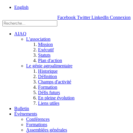
rue
English
Einstein, Québec
Facebook
Twitter
LinkedIn
Connexion
(Qc),
G1P
3W8
AIAQ
L'association
Mission
Exécutif
Statuts
Plan d'action
Le génie agroalimentaire
Historique
Définition
Champs d'activité
Formation
Défis futurs
En pleine évolution
Liens utiles
Bulletin
Évènements
Conférences
Formations
Assemblées générales