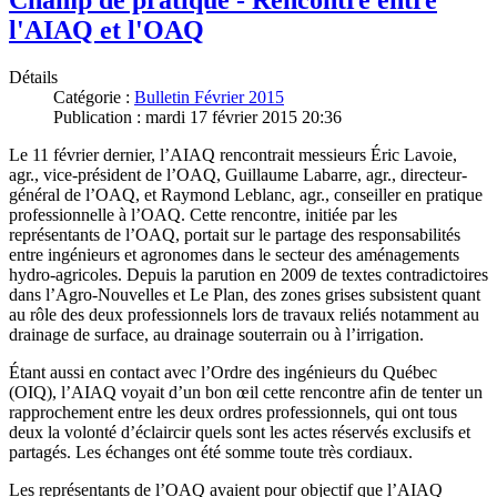
l'AIAQ et l'OAQ
Détails
Catégorie :
Bulletin Février 2015
Publication : mardi 17 février 2015 20:36
Le 11 février dernier, l’AIAQ rencontrait messieurs Éric Lavoie,
agr., vice-président de l’OAQ, Guillaume Labarre, agr., directeur-
général de l’OAQ, et Raymond Leblanc, agr., conseiller en pratique
professionnelle à l’OAQ. Cette rencontre, initiée par les
représentants de l’OAQ, portait sur le partage des responsabilités
entre ingénieurs et agronomes dans le secteur des aménagements
hydro-agricoles. Depuis la parution en 2009 de textes contradictoires
dans l’Agro-Nouvelles et Le Plan, des zones grises subsistent quant
au rôle des deux professionnels lors de travaux reliés notamment au
drainage de surface, au drainage souterrain ou à l’irrigation.
Étant aussi en contact avec l’Ordre des ingénieurs du Québec
(OIQ), l’AIAQ voyait d’un bon œil cette rencontre afin de tenter un
rapprochement entre les deux ordres professionnels, qui ont tous
deux la volonté d’éclaircir quels sont les actes réservés exclusifs et
partagés. Les échanges ont été somme toute très cordiaux.
Les représentants de l’OAQ avaient pour objectif que l’AIAQ