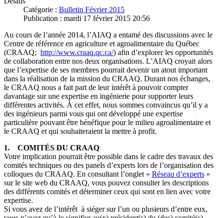
Détails
Catégorie :
Bulletin Février 2015
Publication : mardi 17 février 2015 20:56
Au cours de l’année 2014, l’AIAQ a entamé des discussions avec le
Centre de référence en agriculture et agroalimentaire du Québec
(CRAAQ;
http://www.craaq.qc.ca/
) afin d’explorer les opportunités
de collaboration entre nos deux organisations. L’AIAQ croyait alors
que l’expertise de ses membres pourrait devenir un atout important
dans la réalisation de la mission du CRAAQ. Durant nos échanges,
le CRAAQ nous a fait part de leur intérêt à pouvoir compter
davantage sur une expertise en ingénierie pour supporter leurs
différentes activités. À cet effet, nous sommes convaincus qu’il y a
des ingénieurs parmi vous qui ont développé une expertise
particulière pouvant être bénéfique pour le milieu agroalimentaire et
le CRAAQ et qui souhaiteraient la mettre à profit.
1. COMITÉS DU CRAAQ
Votre implication pourrait être possible dans le cadre des travaux des
comités techniques ou des panels d’experts lors de l’organisation des
colloques du CRAAQ. En consultant l’onglet «
Réseau d’experts
»
sur le site web du CRAAQ, vous pouvez consulter les descriptions
des différents comités et déterminer ceux qui sont en lien avec votre
expertise.
Si vous avez de l’intérêt à siéger sur l’un ou plusieurs d’entre eux,
vous n’avez qu’à le signifier au(x) président(s) du (des) comité(s)