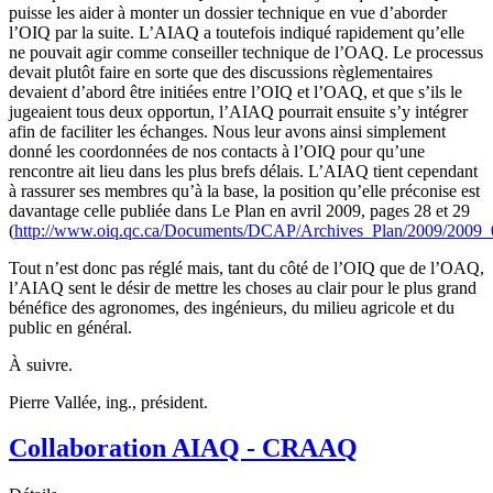
puisse les aider à monter un dossier technique en vue d’aborder
l’OIQ par la suite. L’AIAQ a toutefois indiqué rapidement qu’elle
ne pouvait agir comme conseiller technique de l’OAQ. Le processus
devait plutôt faire en sorte que des discussions règlementaires
devaient d’abord être initiées entre l’OIQ et l’OAQ, et que s’ils le
jugeaient tous deux opportun, l’AIAQ pourrait ensuite s’y intégrer
afin de faciliter les échanges. Nous leur avons ainsi simplement
donné les coordonnées de nos contacts à l’OIQ pour qu’une
rencontre ait lieu dans les plus brefs délais. L’AIAQ tient cependant
à rassurer ses membres qu’à la base, la position qu’elle préconise est
davantage celle publiée dans Le Plan en avril 2009, pages 28 et 29
(
http://www.oiq.qc.ca/Documents/DCAP/Archives_Plan/2009/2009_
Tout n’est donc pas réglé mais, tant du côté de l’OIQ que de l’OAQ,
l’AIAQ sent le désir de mettre les choses au clair pour le plus grand
bénéfice des agronomes, des ingénieurs, du milieu agricole et du
public en général.
À suivre.
Pierre Vallée, ing., président.
Collaboration AIAQ - CRAAQ