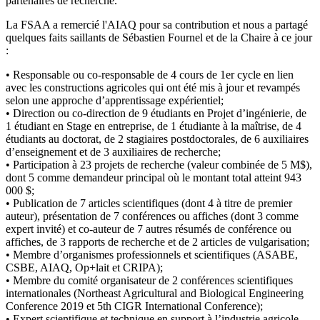
partenaires de recherche.
La FSAA a remercié l'AIAQ pour sa contribution et nous a partagé
quelques faits saillants de Sébastien Fournel et de la Chaire à ce jour
:
• Responsable ou co-responsable de 4 cours de 1er cycle en lien
avec les constructions agricoles qui ont été mis à jour et revampés
selon une approche d’apprentissage expérientiel;
• Direction ou co-direction de 9 étudiants en Projet d’ingénierie, de
1 étudiant en Stage en entreprise, de 1 étudiante à la maîtrise, de 4
étudiants au doctorat, de 2 stagiaires postdoctorales, de 6 auxiliaires
d’enseignement et de 3 auxiliaires de recherche;
• Participation à 23 projets de recherche (valeur combinée de 5 M$),
dont 5 comme demandeur principal où le montant total atteint 943
000 $;
• Publication de 7 articles scientifiques (dont 4 à titre de premier
auteur), présentation de 7 conférences ou affiches (dont 3 comme
expert invité) et co-auteur de 7 autres résumés de conférence ou
affiches, de 3 rapports de recherche et de 2 articles de vulgarisation;
• Membre d’organismes professionnels et scientifiques (ASABE,
CSBE, AIAQ, Op+lait et CRIPA);
• Membre du comité organisateur de 2 conférences scientifiques
internationales (Northeast Agricultural and Biological Engineering
Conference 2019 et 5th CIGR International Conference);
• Expert scientifique et technique en support à l’industrie agricole