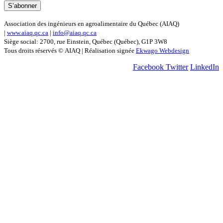
Association des ingénieurs en agroalimentaire du Québec (AIAQ)
|
www.aiaq.qc.ca
|
info@aiaq.qc.ca
Siège social: 2700, rue Einstein, Québec (Québec), G1P 3W8
Tous droits réservés © AIAQ | Réalisation signée
Ekwago Webdesign
Facebook
Twitter
LinkedIn