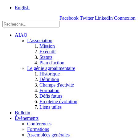
rue
English
Einstein, Québec
Facebook
Twitter
LinkedIn
Connexion
(Qc),
G1P
3W8
AIAQ
L'association
Mission
Exécutif
Statuts
Plan d'action
Le génie agroalimentaire
Historique
Définition
Champs d'activité
Formation
Défis futurs
En pleine évolution
Liens utiles
Bulletin
Évènements
Conférences
Formations
Assemblées générales