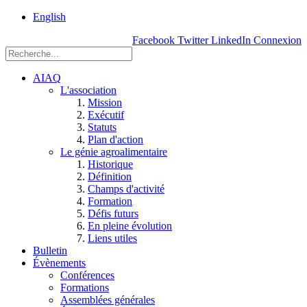
rue
English
Einstein, Québec
Facebook
Twitter
LinkedIn
Connexion
(Qc),
G1P
3W8
AIAQ
L'association
Mission
Exécutif
Statuts
Plan d'action
Le génie agroalimentaire
Historique
Définition
Champs d'activité
Formation
Défis futurs
En pleine évolution
Liens utiles
Bulletin
Évènements
Conférences
Formations
Assemblées générales