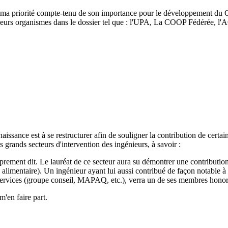
e ma priorité compte-tenu de son importance pour le développement du Q
plusieurs organismes dans le dossier tel que : l'UPA, La COOP Fédéré
aissance est à se restructurer afin de souligner la contribution de cer
is grands secteurs d'intervention des ingénieurs, à savoir :
roprement dit. Le lauréat de ce secteur aura su démontrer une contributi
 alimentaire). Un ingénieur ayant lui aussi contribué de façon notable 
s de services (groupe conseil, MAPAQ, etc.), verra un de ses membres ho
m'en faire part.