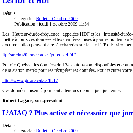
Les IDF et HDF
Détails
Catégorie :
Bulletin Octobre 2009
Publication : jeudi 1 octobre 2009 11:34
Les "Hauteur-durée-fréquence" appelées HDF et les "Intensité-durée-f
mettre à jours ces données et les dernières mises à jour remontent au
documentation peuvent être téléchargées sur le site FTP d'Environnem
ftp://arcdm20.tor.ec.gc.ca/pub/dist/IDF/
Pour le Québec, les données de 134 stations sont disponibles et couvre
de la station météo pour les récupérer les données. Pour faciliter votre 
http://www.grr.ulaval.ca/IDF/
Ces données misent à jour sont attendues depuis quelque temps.
Robert Lagacé, vice-président
L’AIAQ ? Plus active et nécessaire que jam
Détails
Catégorie :
Bulletin Octobre 2009