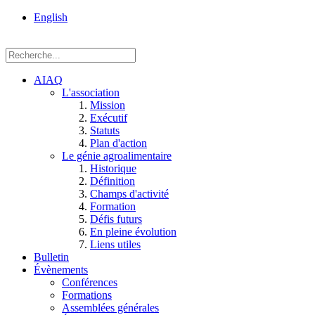
rue
English
Einstein, Québec
(Qc),
G1P
3W8
AIAQ
L'association
Mission
Exécutif
Statuts
Plan d'action
Le génie agroalimentaire
Historique
Définition
Champs d'activité
Formation
Défis futurs
En pleine évolution
Liens utiles
Bulletin
Évènements
Conférences
Formations
Assemblées générales