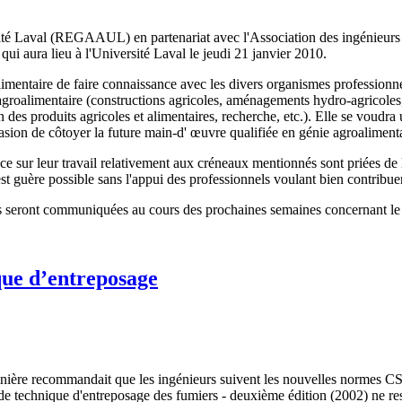
sité Laval (REGAAUL) en partenariat avec l'Association des ingénieur
qui aura lieu à l'Université Laval le jeudi 21 janvier 2010.
alimentaire de faire connaissance avec les divers organismes professi
 agroalimentaire (constructions agricoles, aménagements hydro-agricoles
 des produits agricoles et alimentaires, recherche, etc.). Elle se voudra
casion de côtoyer la future main-d' œuvre qualifiée en génie agroalimenta
nce sur leur travail relativement aux créneaux mentionnés sont priées de 
est guère possible sans l'appui des professionnels voulant bien contribu
 seront communiquées au cours des prochaines semaines concernant le 
que d’entreposage
oinière recommandait que les ingénieurs suivent les nouvelles normes C
uide technique d'entreposage des fumiers - deuxième édition (2002) ne r