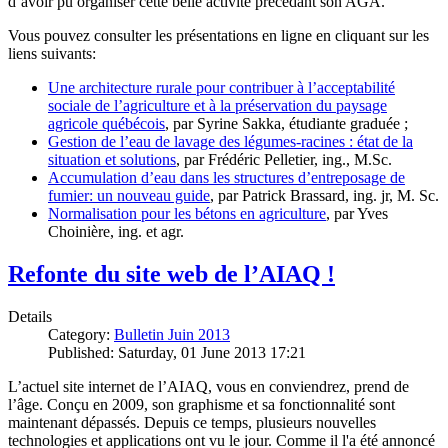
d’avoir pu organiser cette belle activité précédant son AGA.
Vous pouvez consulter les présentations en ligne en cliquant sur les
liens suivants:
Une architecture rurale pour contribuer à l’acceptabilité
sociale de l’agriculture et à la préservation du paysage
agricole québécois
, par Syrine Sakka, étudiante graduée ;
Gestion de l’eau de lavage des légumes-racines : état de la
situation et solutions
, par Frédéric Pelletier, ing., M.Sc.
Accumulation d’eau dans les structures d’entreposage de
fumier: un nouveau guide
, par Patrick Brassard, ing. jr, M. Sc.
Normalisation pour les bétons en agriculture
, par Yves
Choinière, ing. et agr.
Refonte du site web de l’AIAQ !
Details
Category:
Bulletin Juin 2013
Published: Saturday, 01 June 2013 17:21
L’actuel site internet de l’AIAQ, vous en conviendrez, prend de
l’âge. Conçu en 2009, son graphisme et sa fonctionnalité sont
maintenant dépassés. Depuis ce temps, plusieurs nouvelles
technologies et applications ont vu le jour. Comme il l'a été annoncé