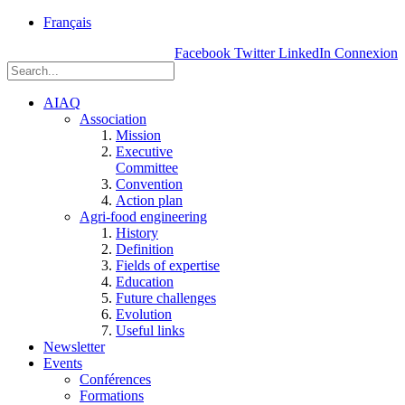
rue
Français
Einstein, Québec
Facebook
Twitter
LinkedIn
Connexion
(Qc),
G1P
3W8
AIAQ
Association
Mission
Executive
Committee
Convention
Action plan
Agri-food engineering
History
Definition
Fields of expertise
Education
Future challenges
Evolution
Useful links
Newsletter
Events
Conférences
Formations