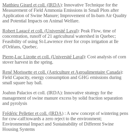
Matthieu Girard et coll. (IRDA)
: Innovative Technique for the
Measurement of Field Ammonia Emissions in Small Plots after
Application of Swine Manure; Improvement of In-barn Air Quality
and Potential Impacts on Animal Welfare.
Robert Lagacé et coll. (Université Laval)
: Peak Flow, time of
concentration, runoff of 21 agricultural watershed in Quebec;
Feasibility of using St-Lawrence river for crops irrigation at Ile
d'Orléans, Quebec.
Pierre-Luc Lizotte et coll. (Université Laval)
: Cost analysis of corn
stover harvest in the spring.
René Morissette et coll. (Agriculture et Agroalimentaire Canada)
:
Field Capacity, energy consumption and GHG emissions during
small square hay ball.
Joahnn Palacios et coll. (IRDA): Innovative strategy for the
management of swine manure excess by solid fraction separation
and pyrolysis
Frédéric Pelletier et coll. (IRDA)
: A new concept of wintering pens
for cow-calf:towards a zero reject to the environment;
Environmental Impact and Sustainability of Different Swine
Housing Systems