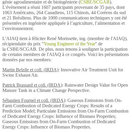
génie agroalimentaire et de bioingénierie (
CSBE/SCGAB
).
L'événement a réuni 1607 participants provenant de 35 pays, dont
1063 Américains, 264 Canadiens, 115 Chinois, 44 Coréens du sud
et 21 Brésiliens. Plus de 1000 communications techniques y ont été
présentées en ingénierie appliquée à l’agriculture, l’alimentation et
l’environnement.
L'AIAQ tient à féliciter René Morissette, ing. (membre de l'AIAQ),
récipiendaire du prix ''
Young Engineer of the Year
'' de
la CSBE/SCGAB. De plus, nous tenons à souligner la participation
de certains membres de l'AIAQ à ce congrès. Voici les présentations
données par nos membres:
Martin Belzile et coll. (IRDA)
: Innovative Air Treatment Unit for
Swine Exhaust Air.
Patrick Brassard et coll. (IRDA)
: Rainwater Design Value for Open
Manure Tank in a Climate Change Perspective.
Sébastien Fournel et coll. (IRDA)
: Gaseous Emissions from On-
Farm Combustion of Dedicated Energy Crops: Results of a
Prediction Model; Particulate Emissions from On-Farm Combustion
of Dedicated Energy Crops: Influence of Biomass Properties;
Gaseous Emissions from On-Farm Combustion of Dedicated
Energy Crops: Influence of Biomass Properties.