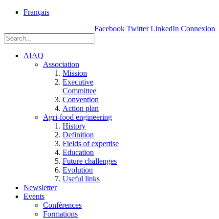
rue
Français
Einstein, Québec
Facebook
Twitter
LinkedIn
Connexion
(Qc),
G1P
3W8
AIAQ
Association
Mission
Executive
Committee
Convention
Action plan
Agri-food engineering
History
Definition
Fields of expertise
Education
Future challenges
Evolution
Useful links
Newsletter
Events
Conférences
Formations