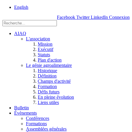
rue
English
Einstein, Québec
Facebook
Twitter
LinkedIn
Connexion
(Qc),
G1P
3W8
AIAQ
L'association
Mission
Exécutif
Statuts
Plan d'action
Le génie agroalimentaire
Historique
Définition
Champs d'activité
Formation
Défis futurs
En pleine évolution
Liens utiles
Bulletin
Évènements
Conférences
Formations
Assemblées générales