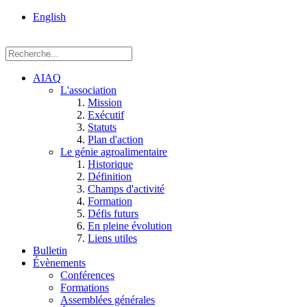
rue
English
Einstein, Québec
(Qc),
G1P
3W8
AIAQ
L'association
Mission
Exécutif
Statuts
Plan d'action
Le génie agroalimentaire
Historique
Définition
Champs d'activité
Formation
Défis futurs
En pleine évolution
Liens utiles
Bulletin
Évènements
Conférences
Formations
Assemblées générales