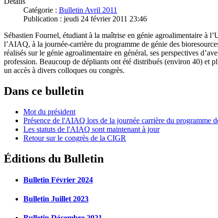
Détails
Catégorie :
Bulletin Avril 2011
Publication : jeudi 24 février 2011 23:46
Sébastien Fournel, étudiant à la maîtrise en génie agroalimentaire à 
l’AIAQ, à la journée-carrière du programme de génie des bioresources. 
réalisés sur le génie agroalimentaire en général, ses perspectives d’ave
profession. Beaucoup de dépliants ont été distribués (environ 40) et p
un accès à divers colloques ou congrès.
Dans ce bulletin
Mot du président
Présence de l'AIAQ lors de la journée carrière du programme d
Les statuts de l'AIAQ sont maintenant à jour
Retour sur le congrès de la CIGR
Éditions du Bulletin
Bulletin Février 2024
Bulletin Juillet 2023
Bulletin Décembre 2021