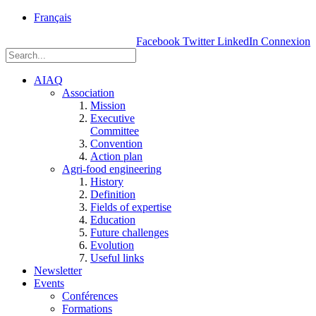
rue
Français
Einstein, Québec
Facebook
Twitter
LinkedIn
Connexion
(Qc),
G1P
3W8
AIAQ
Association
Mission
Executive
Committee
Convention
Action plan
Agri-food engineering
History
Definition
Fields of expertise
Education
Future challenges
Evolution
Useful links
Newsletter
Events
Conférences
Formations