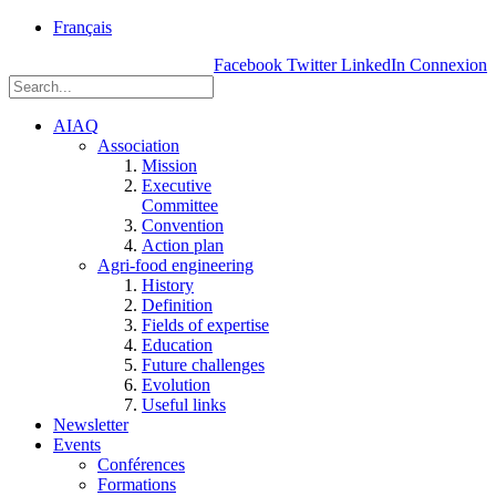
rue
Français
Einstein, Québec
Facebook
Twitter
LinkedIn
Connexion
(Qc),
G1P
3W8
AIAQ
Association
Mission
Executive
Committee
Convention
Action plan
Agri-food engineering
History
Definition
Fields of expertise
Education
Future challenges
Evolution
Useful links
Newsletter
Events
Conférences
Formations