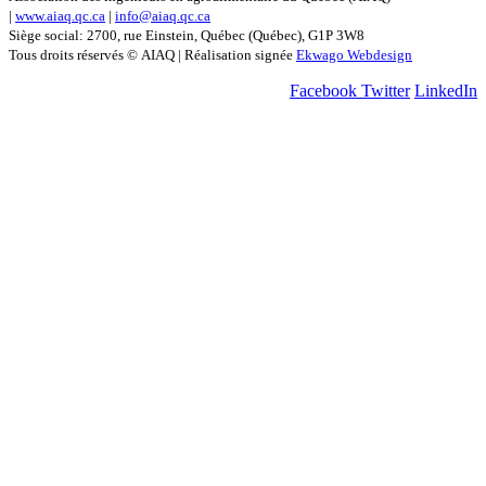
|
www.aiaq.qc.ca
|
info@aiaq.qc.ca
Siège social: 2700, rue Einstein, Québec (Québec), G1P 3W8
Tous droits réservés © AIAQ | Réalisation signée
Ekwago Webdesign
Facebook
Twitter
LinkedIn