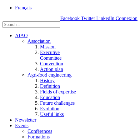
rue
Français
Einstein, Québec
Facebook
Twitter
LinkedIn
Connexion
(Qc),
G1P
3W8
AIAQ
Association
Mission
Executive
Committee
Convention
Action plan
Agri-food engineering
History
Definition
Fields of expertise
Education
Future challenges
Evolution
Useful links
Newsletter
Events
Conférences
Formations