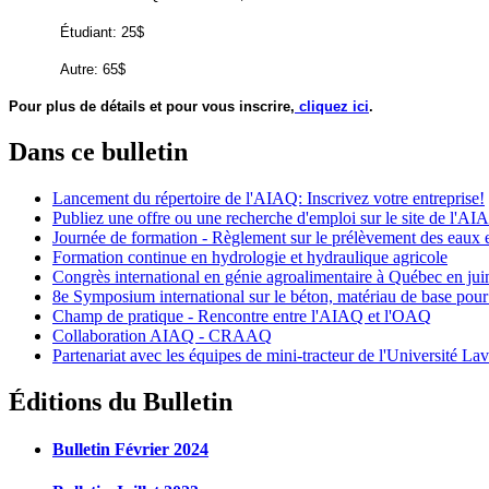
Étudiant: 25$
Autre: 65$
Pour plus de détails et pour vous inscrire,
cliquez ici
.
Dans ce bulletin
Lancement du répertoire de l'AIAQ: Inscrivez votre entreprise!
Publiez une offre ou une recherche d'emploi sur le site de l'AI
Journée de formation - Règlement sur le prélèvement des eaux et
Formation continue en hydrologie et hydraulique agricole
Congrès international en génie agroalimentaire à Québec en ju
8e Symposium international sur le béton, matériau de base pour
Champ de pratique - Rencontre entre l'AIAQ et l'OAQ
Collaboration AIAQ - CRAAQ
Partenariat avec les équipes de mini-tracteur de l'Université La
Éditions du Bulletin
Bulletin Février 2024