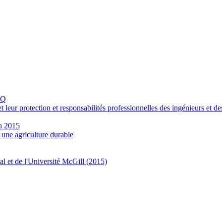
AQ
 leur protection et responsabilités professionnelles des ingénieurs et d
in 2015
 une agriculture durable
val et de l'Université McGill (2015)