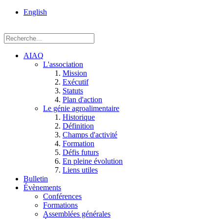
rue
English
Einstein, Québec
(Qc),
G1P
3W8
AIAQ
L'association
Mission
Exécutif
Statuts
Plan d'action
Le génie agroalimentaire
Historique
Définition
Champs d'activité
Formation
Défis futurs
En pleine évolution
Liens utiles
Bulletin
Évènements
Conférences
Formations
Assemblées générales