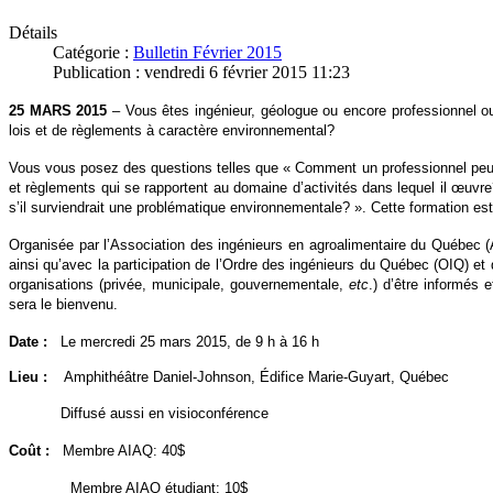
Détails
Catégorie :
Bulletin Février 2015
Publication : vendredi 6 février 2015 11:23
25 MARS 2015
– Vous êtes ingénieur, géologue ou encore professionnel ou
lois et de règlements à caractère environnemental?
Vous vous posez des questions telles que « Comment un professionnel peut-il
et règlements qui se rapportent au domaine d’activités dans lequel il œuvre?
s’il surviendrait une problématique environnementale? ». Cette formation es
Organisée par l’Association des ingénieurs en agroalimentaire du Québec 
ainsi qu’avec la participation de l’Ordre des ingénieurs du Québec (OIQ) e
organisations (privée, municipale, gouvernementale,
etc
.) d’être informés 
sera le bienvenu.
Date :
Le mercredi 25 mars 2015, de 9 h à 16 h
Lieu :
Amphithéâtre Daniel-Johnson, Édifice Marie-Guyart, Québec
Diffusé aussi en visioconférence
Coût :
Membre AIAQ: 40$
Membre AIAQ étudiant: 10$