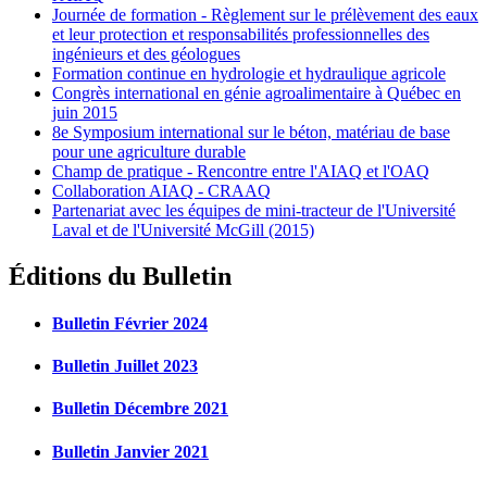
Journée de formation - Règlement sur le prélèvement des eaux
et leur protection et responsabilités professionnelles des
ingénieurs et des géologues
Formation continue en hydrologie et hydraulique agricole
Congrès international en génie agroalimentaire à Québec en
juin 2015
8e Symposium international sur le béton, matériau de base
pour une agriculture durable
Champ de pratique - Rencontre entre l'AIAQ et l'OAQ
Collaboration AIAQ - CRAAQ
Partenariat avec les équipes de mini-tracteur de l'Université
Laval et de l'Université McGill (2015)
Éditions du Bulletin
Bulletin Février 2024
Bulletin Juillet 2023
Bulletin Décembre 2021
Bulletin Janvier 2021