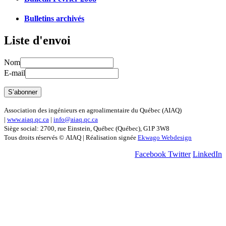
Bulletins archivés
Liste d'envoi
Nom
E-mail
Association des ingénieurs en agroalimentaire du Québec (AIAQ)
|
www.aiaq.qc.ca
|
info@aiaq.qc.ca
Siège social: 2700, rue Einstein, Québec (Québec), G1P 3W8
Tous droits réservés © AIAQ | Réalisation signée
Ekwago Webdesign
Facebook
Twitter
LinkedIn