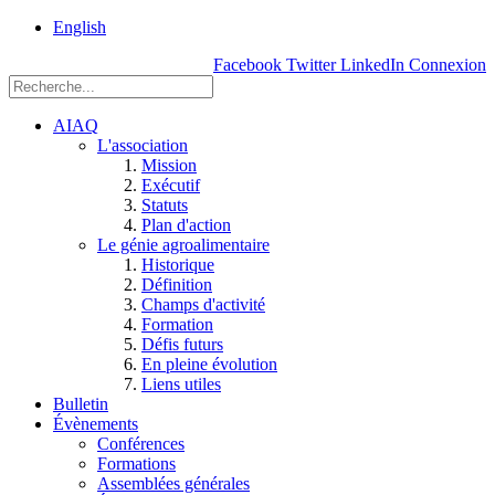
rue
English
Einstein, Québec
Facebook
Twitter
LinkedIn
Connexion
(Qc),
G1P
3W8
AIAQ
L'association
Mission
Exécutif
Statuts
Plan d'action
Le génie agroalimentaire
Historique
Définition
Champs d'activité
Formation
Défis futurs
En pleine évolution
Liens utiles
Bulletin
Évènements
Conférences
Formations
Assemblées générales