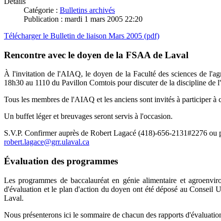
Détails
Catégorie :
Bulletins archivés
Publication : mardi 1 mars 2005 22:20
Télécharger le Bulletin de liaison Mars 2005 (pdf)
Rencontre avec le doyen de la FSAA de Laval
À l'invitation de l'AIAQ, le doyen de la Faculté des sciences de l'ag
18h30 au 1110 du Pavillon Comtois pour discuter de la discipline de 
Tous les membres de l'AIAQ et les anciens sont invités à participer à ce
Un buffet léger et breuvages seront servis à l'occasion.
S.V.P. Confirmer auprès de Robert Lagacé (418)-656-2131#2276 ou pa
robert.lagace@grr.ulaval.ca
Évaluation des programmes
Les programmes de baccalauréat en génie alimentaire et agroenviron
d'évaluation et le plan d'action du doyen ont été déposé au Conseil U
Laval.
Nous présenterons ici le sommaire de chacun des rapports d'évaluatio