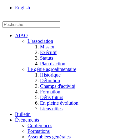
rue
English
Einstein, Québec
(Qc),
G1P
3W8
AIAQ
L'association
Mission
Exécutif
Statuts
Plan d'action
Le génie agroalimentaire
Historique
Définition
Champs d'activité
Formation
Défis futurs
En pleine évolution
Liens utiles
Bulletin
Évènements
Conférences
Formations
Assemblées générales