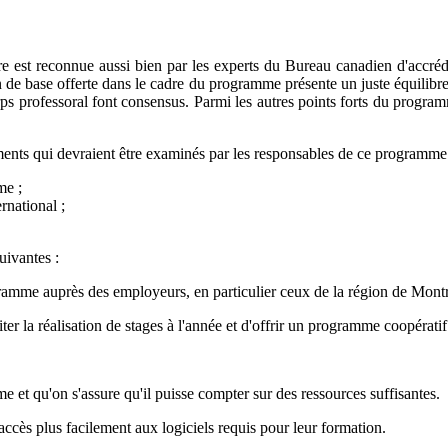
re est reconnue aussi bien par les experts du Bureau canadien d'accré
 de base offerte dans le cadre du programme présente un juste équilibre 
s professoral font consensus. Parmi les autres points forts du program
ments qui devraient être examinés par les responsables de ce programme
me ;
rnational ;
uivantes :
ogramme auprès des employeurs, en particulier ceux de la région de Montr
er la réalisation de stages à l'année et d'offrir un programme coopératif
et qu'on s'assure qu'il puisse compter sur des ressources suffisantes.
accès plus facilement aux logiciels requis pour leur formation.