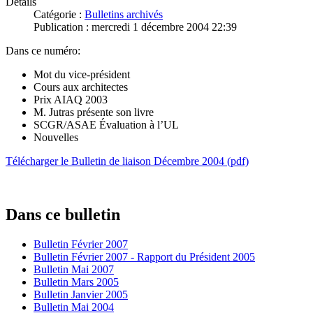
Détails
Catégorie :
Bulletins archivés
Publication : mercredi 1 décembre 2004 22:39
Dans ce numéro:
Mot du vice-président
Cours aux architectes
Prix AIAQ 2003
M. Jutras présente son livre
SCGR/ASAE Évaluation à l’UL
Nouvelles
Télé
charger le Bulletin de liaison Décembre 2004 (pdf)
Dans ce bulletin
Bulletin Février 2007
Bulletin Février 2007 - Rapport du Président 2005
Bulletin Mai 2007
Bulletin Mars 2005
Bulletin Janvier 2005
Bulletin Mai 2004