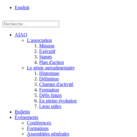
rue
English
Einstein, Québec
(Qc),
G1P
3W8
AIAQ
L'association
Mission
Exécutif
Statuts
Plan d'action
Le génie agroalimentaire
Historique
Définition
Champs d'activité
Formation
Défis futurs
En pleine évolution
Liens utiles
Bulletin
Évènements
Conférences
Formations
Assemblées générales